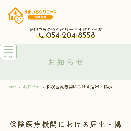
メ
イ
すまいるクリニック
ン
コ
ン
静岡市清水区本郷町6-10 本郷ビル1階
テ
ン
054-204-8558
ツ
お知らせ
Home
お知らせ
保険医療機関における届出・掲示
保険医療機関における届出・掲