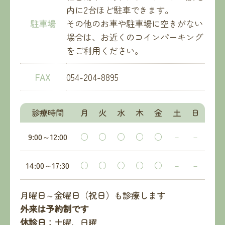
内に2台ほど駐車できます。
駐車場
その他のお車や駐車場に空きがない
場合は、お近くのコインパーキング
をご利用ください。
FAX
054-204-8895
診療時間
月
火
水
木
金
土
日
9:00～12:00
○
○
○
○
○
－
－
14:00～17:30
○
○
○
○
○
－
－
月曜日～金曜日（祝日）も診療します
外来は予約制です
休診日
：土曜、日曜